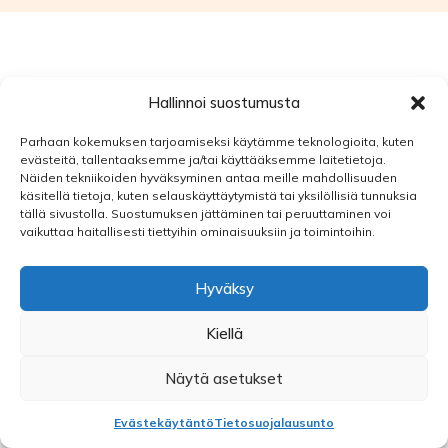
Hallinnoi suostumusta
Parhaan kokemuksen tarjoamiseksi käytämme teknologioita, kuten
evästeitä, tallentaaksemme ja/tai käyttääksemme laitetietoja.
Näiden tekniikoiden hyväksyminen antaa meille mahdollisuuden
käsitellä tietoja, kuten selauskäyttäytymistä tai yksilöllisiä tunnuksia
tällä sivustolla. Suostumuksen jättäminen tai peruuttaminen voi
vaikuttaa haitallisesti tiettyihin ominaisuuksiin ja toimintoihin.
Hyväksy
Kiellä
Näytä asetukset
Evästekäytäntö
Tietosuojalausunto