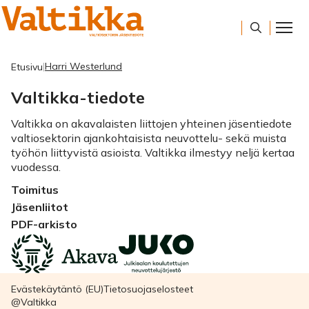
Harri Westerlund
Etusivu
Valtikka-tiedote
Valtikka on akavalaisten liittojen yhteinen jäsentiedote
valtiosektorin ajankohtaisista neuvottelu- sekä muista
työhön liittyvistä asioista. Valtikka ilmestyy neljä kertaa
vuodessa.
Toimitus
Jäsenliitot
PDF-arkisto
Evästekäytäntö (EU)
Tietosuojaselosteet
@Valtikka