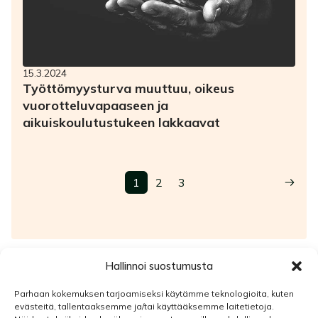
15.3.2024
Työttömyysturva muuttuu, oikeus
vuorotteluvapaaseen ja
aikuiskoulutustukeen lakkaavat
1
2
3
Hallinnoi suostumusta
Valtikka-tiedote
Parhaan kokemuksen tarjoamiseksi käytämme teknologioita, kuten
evästeitä, tallentaaksemme ja/tai käyttääksemme laitetietoja.
Valtikka on akavalaisten liittojen yhteinen jäsentiedote