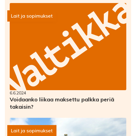
Lait ja sopimukset
6.6.2024
Voidaanko liikaa maksettu palkka periä
takaisin?
Lait ja sopimukset