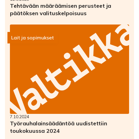
Tehtävään määräämisen perusteet ja
päätöksen valituskelpoisuus
Lait ja sopimukset
7.10.2024
Työrauhalainsäädäntöä uudistettiin
toukokuussa 2024