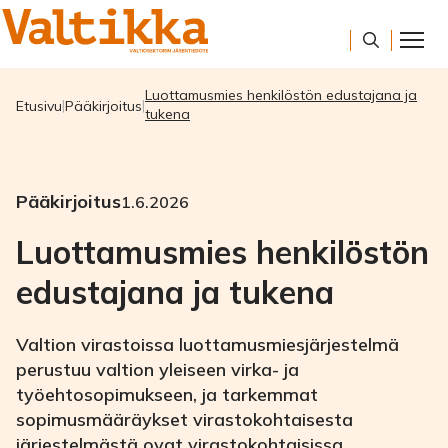
Luottamusmies henkilöstön edustajana ja
Etusivu
Pääkirjoitus
tukena
Pääkirjoitus
1.6.2026
Luottamusmies henkilöstön
edustajana ja tukena
Valtion virastoissa luottamusmiesjärjestelmä
perustuu valtion yleiseen virka- ja
työehtosopimukseen, ja tarkemmat
sopimusmääräykset virastokohtaisesta
järjestelmästä ovat virastokohtaisissa