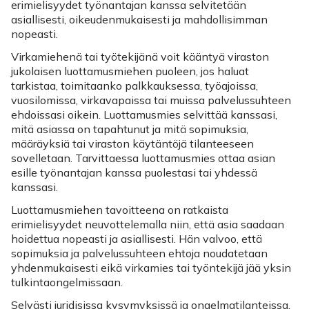
erimielisyydet työnantajan kanssa selvitetään
asiallisesti, oikeudenmukaisesti ja mahdollisimman
nopeasti.
Virkamiehenä tai työtekijänä voit kääntyä viraston
jukolaisen luottamusmiehen puoleen, jos haluat
tarkistaa, toimitaanko palkkauksessa, työajoissa,
vuosilomissa, virkavapaissa tai muissa palvelussuhteen
ehdoissasi oikein. Luottamusmies selvittää kanssasi,
mitä asiassa on tapahtunut ja mitä sopimuksia,
määräyksiä tai viraston käytäntöjä tilanteeseen
sovelletaan. Tarvittaessa luottamusmies ottaa asian
esille työnantajan kanssa puolestasi tai yhdessä
kanssasi.
Luottamusmiehen tavoitteena on ratkaista
erimielisyydet neuvottelemalla niin, että asia saadaan
hoidettua nopeasti ja asiallisesti. Hän valvoo, että
sopimuksia ja palvelussuhteen ehtoja noudatetaan
yhdenmukaisesti eikä virkamies tai työntekijä jää yksin
tulkintaongelmissaan.
Selvästi juridisissa kysymyksissä ja ongelmatilanteissa,