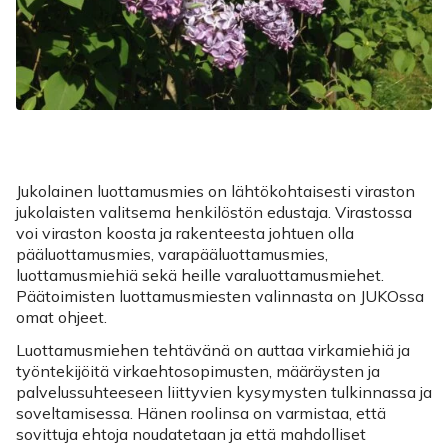
Jukolainen luottamusmies on lähtökohtaisesti viraston
jukolaisten valitsema henkilöstön edustaja. Virastossa
voi viraston koosta ja rakenteesta johtuen olla
pääluottamusmies, varapääluottamusmies,
luottamusmiehiä sekä heille varaluottamusmiehet.
Päätoimisten luottamusmiesten valinnasta on JUKOssa
omat ohjeet.
Luottamusmiehen tehtävänä on auttaa virkamiehiä ja
työntekijöitä virkaehtosopimusten, määräysten ja
palvelussuhteeseen liittyvien kysymysten tulkinnassa ja
soveltamisessa. Hänen roolinsa on varmistaa, että
sovittuja ehtoja noudatetaan ja että mahdolliset