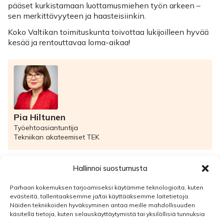
pääset kurkistamaan luottamusmiehen työn arkeen –
sen merkittävyyteen ja haasteisiinkin.
Koko Valtikan toimituskunta toivottaa lukijoilleen hyvää
kesää ja rentouttavaa loma-aikaa!
Pia Hiltunen
Työehtoasiantuntija
Tekniikan akateemiset TEK
Hallinnoi suostumusta
Valtikka-tiedote
Parhaan kokemuksen tarjoamiseksi käytämme teknologioita, kuten
evästeitä, tallentaaksemme ja/tai käyttääksemme laitetietoja.
Valtikka on akavalaisten liittojen yhteinen jäsentiedote
Näiden tekniikoiden hyväksyminen antaa meille mahdollisuuden
valtiosektorin ajankohtaisista neuvottelu- sekä muista
käsitellä tietoja, kuten selauskäyttäytymistä tai yksilöllisiä tunnuksia