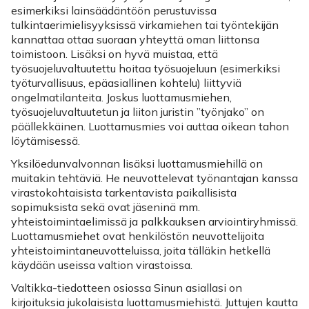
esimerkiksi lainsäädäntöön perustuvissa
tulkintaerimielisyyksissä virkamiehen tai työntekijän
kannattaa ottaa suoraan yhteyttä oman liittonsa
toimistoon. Lisäksi on hyvä muistaa, että
työsuojeluvaltuutettu hoitaa työsuojeluun (esimerkiksi
työturvallisuus, epäasiallinen kohtelu) liittyviä
ongelmatilanteita. Joskus luottamusmiehen,
työsuojeluvaltuutetun ja liiton juristin ”työnjako” on
päällekkäinen. Luottamusmies voi auttaa oikean tahon
löytämisessä.
Yksilöedunvalvonnan lisäksi luottamusmiehillä on
muitakin tehtäviä. He neuvottelevat työnantajan kanssa
virastokohtaisista tarkentavista paikallisista
sopimuksista sekä ovat jäseninä mm.
yhteistoimintaelimissä ja palkkauksen arviointiryhmissä.
Luottamusmiehet ovat henkilöstön neuvottelijoita
yhteistoimintaneuvotteluissa, joita tälläkin hetkellä
käydään useissa valtion virastoissa.
Valtikka-tiedotteen osiossa Sinun asiallasi on
kirjoituksia jukolaisista luottamusmiehistä. Juttujen kautta