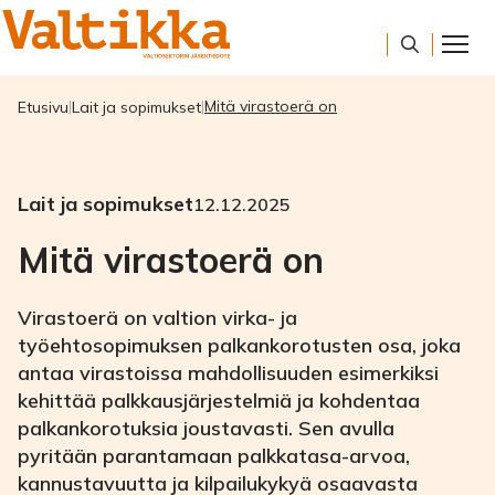
Mitä virastoerä on
Etusivu
Lait ja sopimukset
Lait ja sopimukset
12.12.2025
Mitä virastoerä on
Virastoerä on valtion virka- ja
työehtosopimuksen palkankorotusten osa, joka
antaa virastoissa mahdollisuuden esimerkiksi
kehittää palkkausjärjestelmiä ja kohdentaa
palkankorotuksia joustavasti. Sen avulla
pyritään parantamaan palkkatasa-arvoa,
kannustavuutta ja kilpailukykyä osaavasta