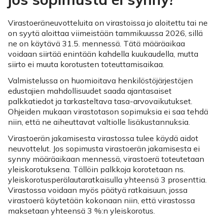
Virastoeräneuvotteluita on virastoissa jo aloitettu tai ne
on syytä aloittaa viimeistään tammikuussa 2026, sillä
ne on käytävä 31.5. mennessä. Tätä määräaikaa
voidaan siirtää enintään kahdella kuukaudella, mutta
siirto ei muuta korotusten toteuttamisaikaa.
Valmistelussa on huomioitava henkilöstöjärjestöjen
edustajien mahdollisuudet saada ajantasaiset
palkkatiedot ja tarkasteltava tasa-arvovaikutukset.
Ohjeiden mukaan virastotason sopimuksia ei saa tehdä
niin, että ne aiheuttavat valtiolle lisäkustannuksia.
Virastoerän jakamisesta virastossa tulee käydä aidot
neuvottelut. Jos sopimusta virastoerän jakamisesta ei
synny määräaikaan mennessä, virastoerä toteutetaan
yleiskorotuksena. Tällöin palkkoja korotetaan ns.
yleiskorotusperälautaratkaisulla yhteensä 3 prosenttia.
Virastossa voidaan myös päätyä ratkaisuun, jossa
virastoerä käytetään kokonaan niin, että virastossa
maksetaan yhteensä 3 %:n yleiskorotus.