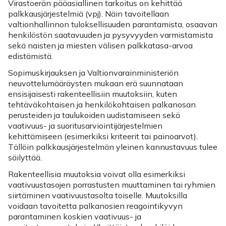
Virastoerän pääasiallinen tarkoitus on kehittää
palkkausjärjestelmiä (vpj). Näin tavoitellaan
valtionhallinnon tuloksellisuuden parantamista, osaavan
henkilöstön saatavuuden ja pysyvyyden varmistamista
sekä naisten ja miesten välisen palkkatasa-arvoa
edistämistä.
Sopimuskirjauksen ja Valtionvarainministeriön
neuvottelumääräysten mukaan erä suunnataan
ensisijaisesti rakenteellisiin muutoksiin, kuten
tehtäväkohtaisen ja henkilökohtaisen palkanosan
perusteiden ja taulukoiden uudistamiseen sekä
vaativuus- ja suoritusarviointijärjestelmien
kehittämiseen (esimerkiksi kriteerit tai painoarvot).
Tällöin palkkausjärjestelmän yleinen kannustavuus tulee
säilyttää.
Rakenteellisia muutoksia voivat olla esimerkiksi
vaativuustasojen porrastusten muuttaminen tai ryhmien
siirtäminen vaativuustasolta toiselle. Muutoksilla
voidaan tavoitetta palkanosien reagointikyvyn
parantaminen koskien vaativuus- ja