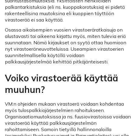
suoritustasomuutoksia. Yksittäisten henkilöiden
palkantarkistuksia (eli ns. kuoppakorotuksia) ei pidetä
rakenteellisina muutoksina eli kuoppien täyttöön
virastoerää ei saa käyttää.
Osassa aikaisempien vuosien virastoeräratkaisuja on
alustavasti tai aikeena kirjattu myös, miten tulevia eriä
suunnataan. Nämä kirjaukset on syytä ottaa huomioon
nyt virastoeräneuvotteluissa. Useampien virastoerien
suunnitelmallisella käytöllä voidaan
palkkausjärjestelmää kehittää pitkäjänteisesti.
Voiko virastoerää käyttää
muuhun?
VM:n ohjeiden mukaan virastoerä voidaan kohdentaa
myös tulospalkkiojärjestelmien rahoitukseen.
Organisaatiomuutoksissa ja ns. fuusiovirastoissa voidaan
virastoerää käyttää palkkausjärjestelmän
rahoittamiseen. Samoin tietyillä hallinnonaloilla
(esimerkiksi Puolustusvoimat ja Rajavartiolaitos) voi olla