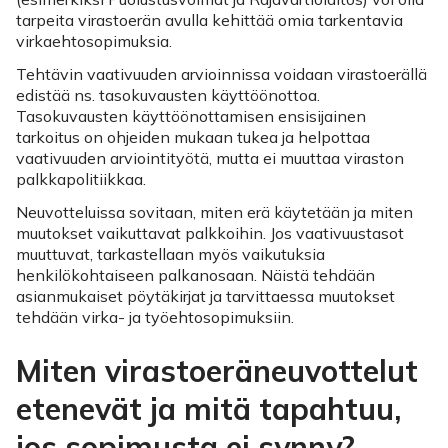
tarpeita virastoerän avulla kehittää omia tarkentavia
virkaehtosopimuksia.
Tehtävin vaativuuden arvioinnissa voidaan virastoerällä
edistää ns. tasokuvausten käyttöönottoa.
Tasokuvausten käyttöönottamisen ensisijainen
tarkoitus on ohjeiden mukaan tukea ja helpottaa
vaativuuden arviointityötä, mutta ei muuttaa viraston
palkkapolitiikkaa.
Neuvotteluissa sovitaan, miten erä käytetään ja miten
muutokset vaikuttavat palkkoihin. Jos vaativuustasot
muuttuvat, tarkastellaan myös vaikutuksia
henkilökohtaiseen palkanosaan. Näistä tehdään
asianmukaiset pöytäkirjat ja tarvittaessa muutokset
tehdään virka- ja työehtosopimuksiin.
Miten virastoeräneuvottelut
etenevät ja mitä tapahtuu,
jos sopimusta ei synny?