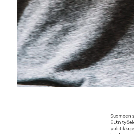
Suomeen sa
EU:n työel
poliitikko