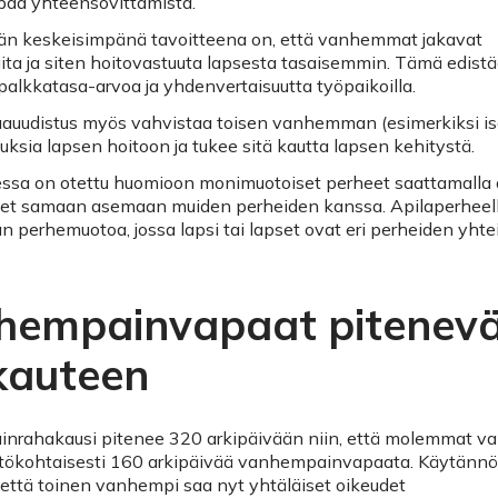
paa yhteensovittamista.
än keskeisimpänä tavoitteena on, että vanhemmat jakavat
ta ja siten hoitovastuuta lapsesta tasaisemmin. Tämä edist
palkkatasa-arvoa ja yhdenvertaisuutta työpaikoilla.
auudistus myös vahvistaa toisen vanhemman (esimerkiksi is
uksia lapsen hoitoon ja tukee sitä kautta lapsen kehitystä.
ssa on otettu huomioon monimuotoiset perheet saattamalla a
eet samaan asemaan muiden perheiden kanssa. Apilaperheel
n perhemuotoa, jossa lapsi tai lapset ovat eri perheiden yhtei
hempainvapaat pitenevä
kauteen
nrahakausi pitenee 320 arkipäivään niin, että molemmat 
htökohtaisesti 160 arkipäivää vanhempainvapaata. Käytänn
, että toinen vanhempi saa nyt yhtäläiset oikeudet