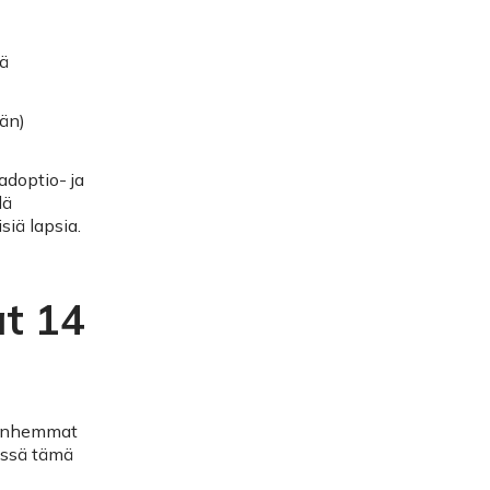
ää
än)
doptio- ja
lä
siä lapsia.
t 14
vanhemmat
össä tämä