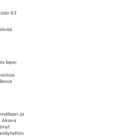
ntään 63
päivää
es lapsi
osissa.
odessa
nallaan, ja
ö Akava
tänyt
äilytettiin