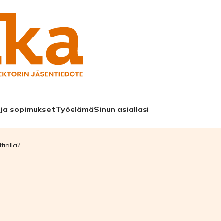
 ja sopimukset
Työelämä
Sinun asiallasi
tiolla?