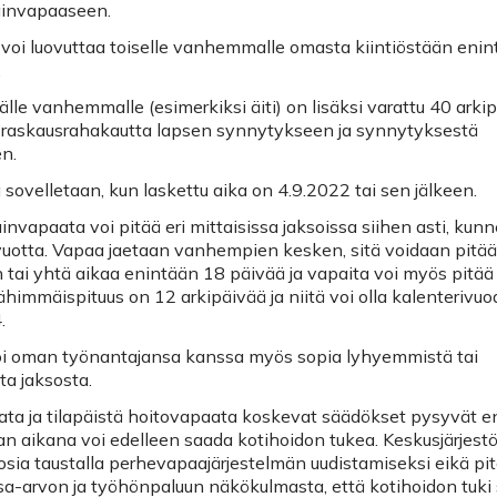
invapaaseen.
oi luovuttaa toiselle vanhemmalle omasta kiintiöstään eni
.
lle vanhemmalle (esimerkiksi äiti) on lisäksi varattu 40 arki
a raskausrahakautta lapsen synnytykseen ja synnytyksestä
n.
 sovelletaan, kun laskettu aika on 4.9.2022 tai sen jälkeen.
vapaata voi pitää eri mittaisissa jaksoissa siihen asti, kunn
vuotta. Vapaa jaetaan vanhempien kesken, sitä voidaan pitää
n tai yhtä aikaa enintään 18 päivää ja vapaita voi myös pitää 
ähimmäispituus on 12 arkipäivää ja niitä voi olla kalenterivu
.
voi oman työnantajansa kanssa myös sopia lyhyemmistä tai
a jaksosta.
ta ja tilapäistä hoitovapaata koskevat säädökset pysyvät en
n aikana voi edelleen saada kotihoidon tukea. Keskusjärjest
uosia taustalla perhevapaajärjestelmän uudistamiseksi eikä pi
a-arvon ja työhönpaluun näkökulmasta, että kotihoidon tuki s