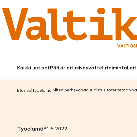
Kaikki uutiset
Pääkirjoitus
Neuvottelutoiminta
Lait
Miten perhevapaauudistus toteutetaan val
Etusivu
Työelämä
Työelämä
31.5.2022