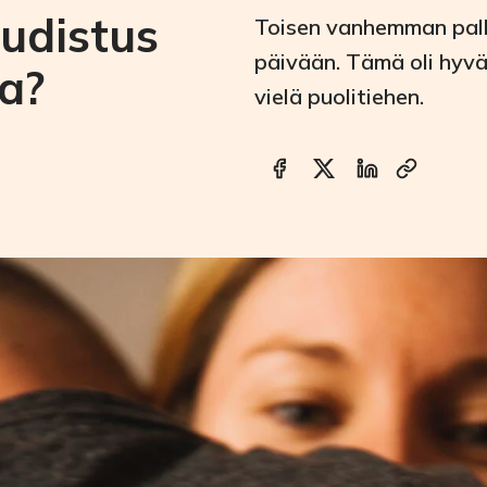
udistus
Toisen vanhemman palka
päivään. Tämä oli hyvä 
la?
vielä puolitiehen.