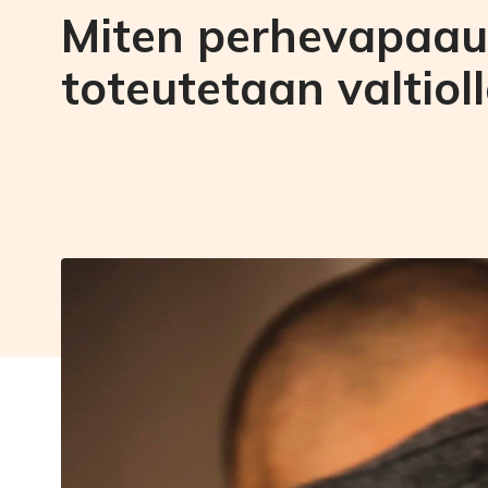
Miten perhevapaau
toteutetaan valtiol