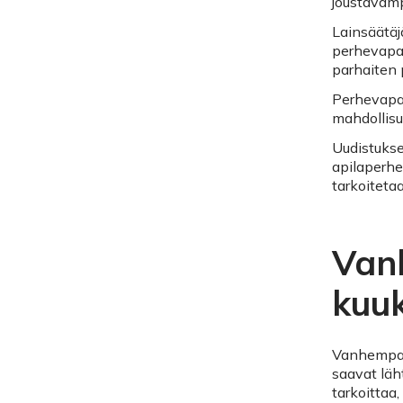
joustavam
Lainsäätäj
perhevapai
parhaiten 
Perhevapa
mahdollisu
Uudistukse
apilaperh
tarkoitetaa
Van
kuu
Vanhempai
saavat lä
tarkoittaa