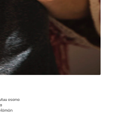
utuu osana
sa
öelämän