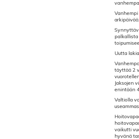
vanhempa
Vanhempi v
arkipäivää
Synnyttävä
palkallist
toipumisee
Uutta lakia
Vanhempain
täyttää 2 
vuorotelle
Jaksojen v
enintään 4
Valtiolla 
useammast
Hoitovapaa
hoitovapaa
vaikutti v
hyvänä tas