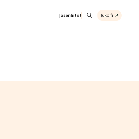
Jäsenliitot
Juko.fi