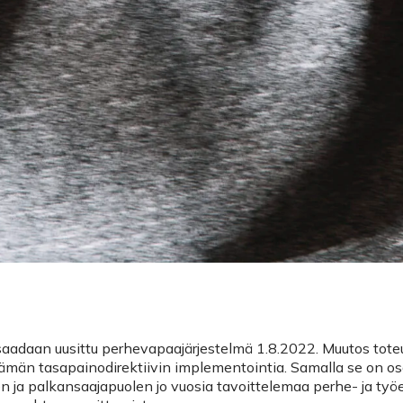
adaan uusittu perhevapaajärjestelmä 1.8.2022. Muutos tote
ämän tasapainodirektiivin implementointia. Samalla se on o
jen ja palkansaajapuolen jo vuosia tavoittelemaa perhe- ja ty