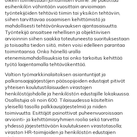
esihenkilön vähintään vuosittain arvioimaan
työntekijöiden tehtäviä tiimin tai yksikön tehtäviin,
siihen tarvittavaa osaamisen kehittämistä ja
mahdollisesti tehtävänkuvauksen ajantasaisuutta.
Työntekijä ansaitsee rehellisen ja objektiivisen
arvioinnin siihen saakka toteutuneesta suorituksestaan
ja toisaalta tiedon siitä, miten voisi edelleen parantaa
toimintaansa. Onko hänellä uralla
etenemismahdollisuuksia tai onko tarkoitus kehittää
työtä laajentamalla tehtäväkenttää.
Valtion työmarkkinalaitoksen asiantuntijat ja
palkansaajajärjestöjen pääsopijoiden edustajat pitivät
yhteisen koulutustilaisuuden virastojen
henkilöstöjohdolle ja henkilöstön edustajille lokakuussa.
Osallistujia oli noin 600. Tilaisuudessa käsiteltiin
yleisellä tasolla palkkausjärjestelmiä ja niiden
toimivuutta. Esittäjät painottivat puheenvuoroissaan
arviointi- ja kehittämisryhmien roolia sekä tarvetta
yhdessä järjestettävään koulutukseen virastotasolla;
viraston HR-toimijoiden ja henkilöstön edustajien