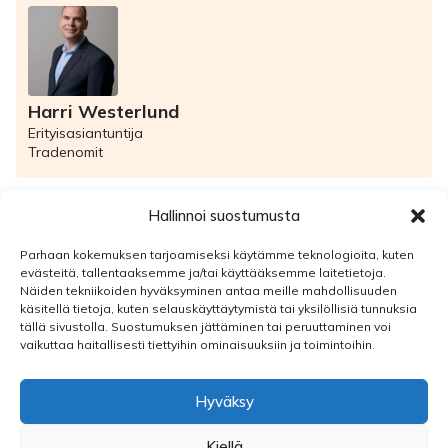
Harri Westerlund
Erityisasiantuntija
Tradenomit
Hallinnoi suostumusta
Valtikka-tiedote
Parhaan kokemuksen tarjoamiseksi käytämme teknologioita, kuten
evästeitä, tallentaaksemme ja/tai käyttääksemme laitetietoja.
Valtikka on akavalaisten liittojen yhteinen jäsentiedote
Näiden tekniikoiden hyväksyminen antaa meille mahdollisuuden
valtiosektorin ajankohtaisista neuvottelu- sekä muista
käsitellä tietoja, kuten selauskäyttäytymistä tai yksilöllisiä tunnuksia
työhön liittyvistä asioista. Valtikka ilmestyy neljä kertaa
tällä sivustolla. Suostumuksen jättäminen tai peruuttaminen voi
vuodessa.
vaikuttaa haitallisesti tiettyihin ominaisuuksiin ja toimintoihin.
Toimitus
Jäsenliitot
Hyväksy
PDF-arkisto
Kiellä