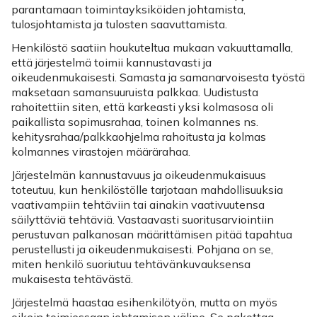
parantamaan toimintayksiköiden johtamista,
tulosjohtamista ja tulosten saavuttamista.
Henkilöstö saatiin houkuteltua mukaan vakuuttamalla,
että järjestelmä toimii kannustavasti ja
oikeudenmukaisesti. Samasta ja samanarvoisesta työstä
maksetaan samansuuruista palkkaa. Uudistusta
rahoitettiin siten, että karkeasti yksi kolmasosa oli
paikallista sopimusrahaa, toinen kolmannes ns.
kehitysrahaa/palkkaohjelma rahoitusta ja kolmas
kolmannes virastojen määrärahaa.
Järjestelmän kannustavuus ja oikeudenmukaisuus
toteutuu, kun henkilöstölle tarjotaan mahdollisuuksia
vaativampiin tehtäviin tai ainakin vaativuutensa
säilyttäviä tehtäviä. Vastaavasti suoritusarviointiin
perustuvan palkanosan määrittämisen pitää tapahtua
perustellusti ja oikeudenmukaisesti. Pohjana on se,
miten henkilö suoriutuu tehtävänkuvauksensa
mukaisesta tehtävästä.
Järjestelmä haastaa esihenkilötyön, mutta on myös
oikein toimiessaan johtamisen väline. Se pakottaa