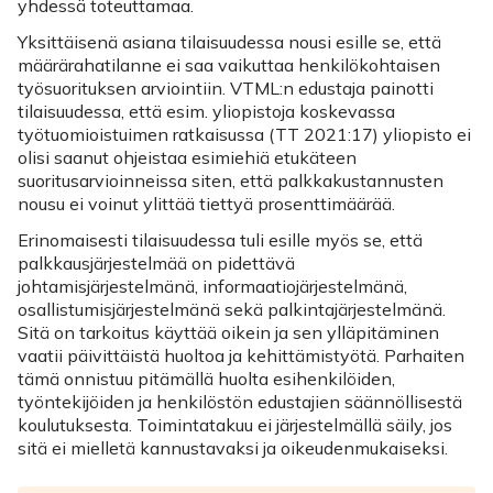
yhdessä toteuttamaa.
Yksittäisenä asiana tilaisuudessa nousi esille se, että
määrärahatilanne ei saa vaikuttaa henkilökohtaisen
työsuorituksen arviointiin. VTML:n edustaja painotti
tilaisuudessa, että esim. yliopistoja koskevassa
työtuomioistuimen ratkaisussa (TT 2021:17) yliopisto ei
olisi saanut ohjeistaa esimiehiä etukäteen
suoritusarvioinneissa siten, että palkkakustannusten
nousu ei voinut ylittää tiettyä prosenttimäärää.
Erinomaisesti tilaisuudessa tuli esille myös se, että
palkkausjärjestelmää on pidettävä
johtamisjärjestelmänä, informaatiojärjestelmänä,
osallistumisjärjestelmänä sekä palkintajärjestelmänä.
Sitä on tarkoitus käyttää oikein ja sen ylläpitäminen
vaatii päivittäistä huoltoa ja kehittämistyötä. Parhaiten
tämä onnistuu pitämällä huolta esihenkilöiden,
työntekijöiden ja henkilöstön edustajien säännöllisestä
koulutuksesta. Toimintatakuu ei järjestelmällä säily, jos
sitä ei mielletä kannustavaksi ja oikeudenmukaiseksi.